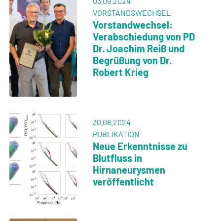
Science Insight:
Usability Show Case
einer MRT-geführten
Leberbiopsie
16.05.2024
AUSBILDUNG
Erfolgreicher
Simulationskurs in
interventioneller
Neuroradiologie
13.05.2024
NEUES LEHRPROJEKT