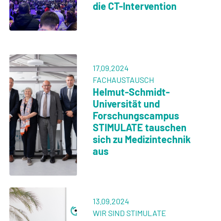
13.06.2024
WEITERBILDUNG
Python-
Programmierkurs für
(Medizin) Studierende
10.06.2024
WISSENSTRANSFER
Forschungscampus
STIMULATE begeistert
mit Medizintechnik zum
TomorrowLabs Festival