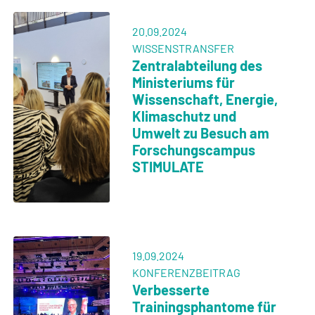
26.06.2024
FORSCHUNGSAUFENTHALT
Innovationen
vorantreiben:
Doktorand auf
Forschungsreise am
CMRR in Minneapolis
21.06.2024
FACHVORTRAG
STIMULATE und
transPORT empfingen
Dr. Joann Halpern zur
Guericke-Vorlesung
über Design Thinking