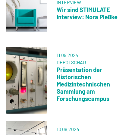
im
Wissenschaftshafen
Magdeburg
07.06.2024
NETWORKING
Studierende treffen
Firmen - Campuspitch
Medizintechnik
04.06.2024
PROMOTIONSABSCHLUSS