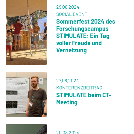
Lehrprojekt zu
ganzheitlichem Lernen
mit Virtual und
Augmented Reality
gewonnen
06.05.2024
MESSEBEITRAG
Erfinderteams stellen
auf der Hannover-
Messe 2024 aus
30.04.2024
BERUFSBILDUNG