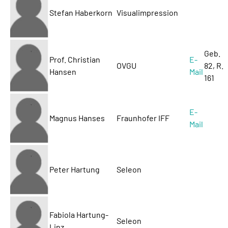
Stefan Haberkorn
Visualimpression
Geb.
Prof. Christian
E-
OVGU
82, R.
Hansen
Mail
161
E-
Magnus Hanses
Fraunhofer IFF
Mail
Peter Hartung
Seleon
Fabiola Hartung-
Seleon
Linz