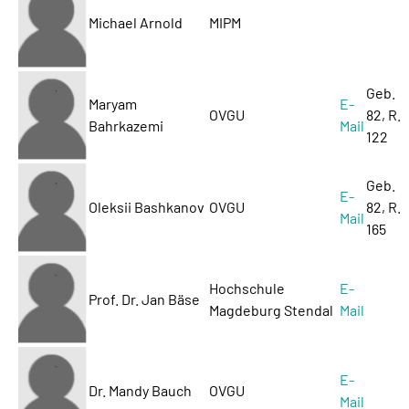
Michael Arnold
MIPM
Geb.
Maryam
E-
OVGU
82, R.
Bahrkazemi
Mail
122
Geb.
E-
Oleksii Bashkanov
OVGU
82, R.
Mail
165
Hochschule
E-
Prof. Dr. Jan Bäse
Magdeburg Stendal
Mail
E-
Dr. Mandy Bauch
OVGU
Mail