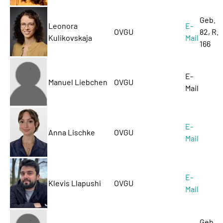
Geb.
Leonora
E-
OVGU
82, R.
Kulikovskaja
Mail
166
E-
Manuel Liebchen
OVGU
Mail
E-
Anna Lischke
OVGU
Mail
E-
Klevis Llapushi
OVGU
Mail
Geb.