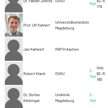
Dr. Fabian Joeres
OVGU
82, R.
Mail
179
Universitätsmedizin
Prof. Ulf Kahlert
Magdeburg
Jan Kallweit
RWTH Aachen
Geb.
E-
Robert Klank
OVGU
82, R.
Mail
180
Dr. Stefan
Uniklinik
E-
Klebingat
Magdeburg
Mail