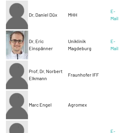
E-
Dr. Daniel Düx
MHH
Mail
Dr. Eric
Uniklinik
E-
Einspänner
Magdeburg
Mail
Prof. Dr. Norbert
Fraunhofer IFF
Elkmann
Marc Engel
Agromex
E-