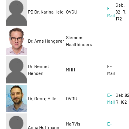
Geb.
E-
PD Dr. Karina Held
OVGU
82, R.
Mail
172
Siemens
Dr. Arne Hengerer
Healthineers
Dr. Bennet
E-
MHH
Hensen
Mail
E-
Geb.82
Dr. Georg Hille
OVGU
Mail
R. 182
MaRVis
E-
Anna Hoffmann