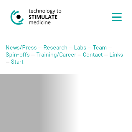
Menü
News/Press
--
Research
--
Labs
--
Team
--
Spin-offs
--
Training/Career
--
Contact
--
Links
--
Start