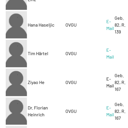
Geb.
E-
Hana Haseljic
OVGU
82, R.
Mail
139
E-
Tim Härtel
OVGU
Mail
Geb.
E-
Ziyao He
OVGU
82, R.
Mail
167
Geb.
Dr. Florian
E-
OVGU
82, R.
Heinrich
Mail
167