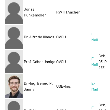
Jonas
RWTH Aachen
Hunkemöller
E-
Dr. Alfredo Illanes
OVGU
Mail
Geb.
E-
Prof. Gábor Janiga
OVGU
03, R.
Mail
233
Dr.-Ing. Benedikt
E-
USE-Ing.
Janny
Mail
Geb.
E-