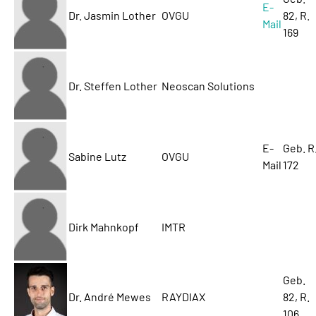
E-
Dr. Jasmin Lother
OVGU
82, R.
Mail
169
Dr. Steffen Lother
Neoscan Solutions
E-
Geb. R
Sabine Lutz
OVGU
Mail
172
Dirk Mahnkopf
IMTR
Geb.
Dr. André Mewes
RAYDIAX
82, R.
106