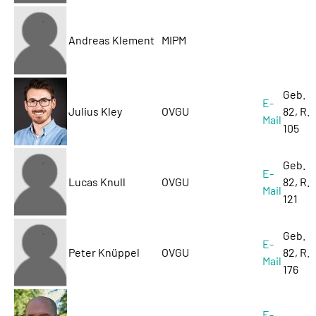
Andreas Klement
MIPM
Geb.
E-
Julius Kley
OVGU
82, R.
Mail
105
Geb.
E-
Lucas Knull
OVGU
82, R.
Mail
121
Geb.
E-
Peter Knüppel
OVGU
82, R.
Mail
176
E-