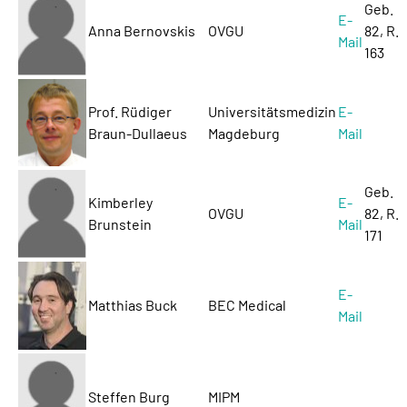
Geb.
E-
Anna Bernovskis
OVGU
82, R.
Mail
163
Prof. Rüdiger
Universitätsmedizin
E-
Braun-Dullaeus
Magdeburg
Mail
Geb.
Kimberley
E-
OVGU
82, R.
Brunstein
Mail
171
E-
Matthias Buck
BEC Medical
Mail
Steffen Burg
MIPM