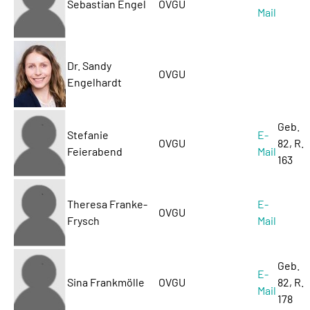
Sebastian Engel
OVGU
Mail
Dr. Sandy
OVGU
Engelhardt
Geb.
Stefanie
E-
OVGU
82, R.
Feierabend
Mail
163
Theresa Franke-
E-
OVGU
Frysch
Mail
Geb.
E-
Sina Frankmölle
OVGU
82, R.
Mail
178