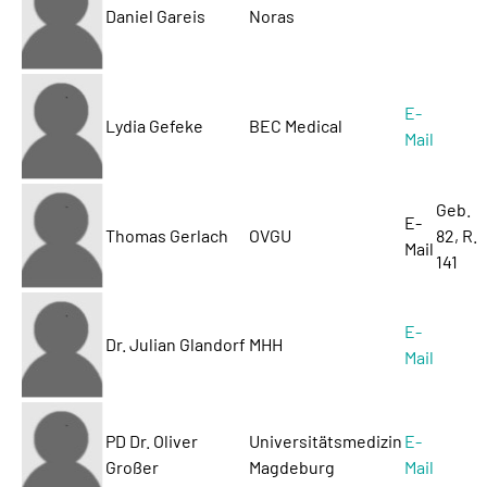
Daniel Gareis
Noras
E-
Lydia Gefeke
BEC Medical
Mail
Geb.
E-
Thomas Gerlach
OVGU
82, R.
Mail
141
E-
Dr. Julian Glandorf
MHH
Mail
PD Dr. Oliver
Universitätsmedizin
E-
Großer
Magdeburg
Mail