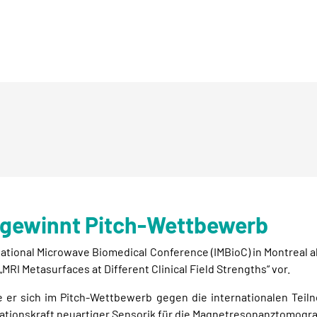
gewinnt Pitch-Wettbewerb
rnational Microwave Biomedical Conference (IMBioC) in Montrea
I Metasurfaces at Different Clinical Field Strengths“ vor.
 er sich im Pitch-Wettbewerb gegen die internationalen Teil
ationskraft neuartiger Sensorik für die Magnetresonanztomograp