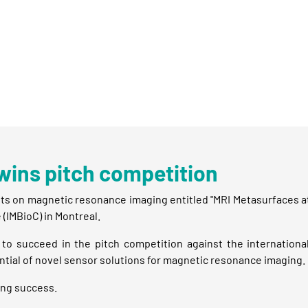
ins pitch competition
 on magnetic resonance imaging entitled "MRI Metasurfaces at Di
(IMBioC) in Montreal.
to succeed in the pitch competition against the international
ntial of novel sensor solutions for magnetic resonance imaging.
ing success.