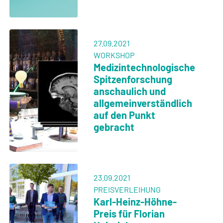
27.09.2021
WORKSHOP
Medizintechnologische
Spitzenforschung
anschaulich und
allgemeinverständlich
auf den Punkt
gebracht
23.09.2021
PREISVERLEIHUNG
Karl-Heinz-Höhne-
Preis für Florian