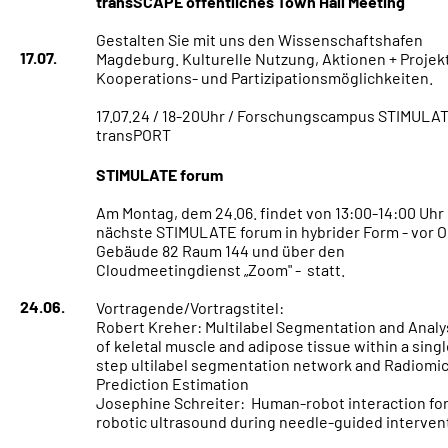
transSCAPE öffentliches Town Hall Meeting
Gestalten Sie mit uns den Wissenschaftshafen
17.07.
Magdeburg. Kulturelle Nutzung, Aktionen + Projek
Kooperations- und Partizipationsmöglichkeiten.
17.07.24 / 18-20Uhr / Forschungscampus STIMULA
transPORT
STIMULATE forum
Am Montag, dem 24.06. findet von 13:00-14:00 Uhr
nächste STIMULATE forum in hybrider Form - vor Or
Gebäude 82 Raum 144 und über den
Cloudmeetingdienst „Zoom" - statt.
24.06.
Vortragende/Vortragstitel:
Robert Kreher: Multilabel Segmentation and Analy
of keletal muscle and adipose tissue within a singl
step ultilabel segmentation network and Radiomi
Prediction Estimation
Josephine Schreiter: Human-robot interaction fo
robotic ultrasound during needle-guided interven