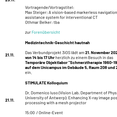
Vortragende/Vortragstitel:
Max Steiger: A vision-based markerless navigatio
assistance system for interventional CT
Othmar Belker: tba
zur
Forenübersicht
Medizintechnik-Geschicht hautnah
Das Verbundprojekt 3iOS lädt am
21. November 20
21.11.
von 14 bis 17 Uhr
herzlich zu einem Besuch in das
Temporäre Objektlabor "Schmerztherapie 1960-1
auf dem Unicampus im Gebäude 5, Raum 208 und 
ein.
STIMULATE Kolloquium
Dr. Domenico Iuso (Vision Lab, Department of Phys
University of Antwerp): Enhancing X-ray image pos
21.11.
processing with a mesh projector
15:00 / Online-Event