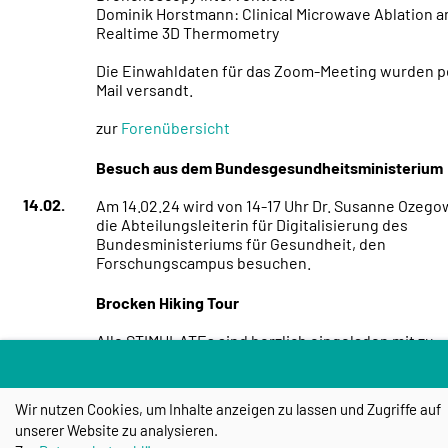
Dominik Horstmann: Clinical Microwave Ablation a
Realtime 3D Thermometry
Die Einwahldaten für das Zoom-Meeting wurden p
Mail versandt.
zur
Forenübersicht
Besuch aus dem Bundesgesundheitsministerium
14.02.
Am 14.02.24 wird von 14-17 Uhr Dr. Susanne Ozego
die Abteilungsleiterin für Digitalisierung des
Bundesministeriums für Gesundheit, den
Forschungscampus besuchen.
Brocken Hiking Tour
Alle STIMULATEs sind herzlich eingeladen mit zu
wandern. Mit dem Zug erreichen wir bspw. mit de
12.02.
Deutschland Ticket den Fuß des Brockens, um von
aus in ca. 3-4 Stunden die winterliche Brockenspit
Wir nutzen Cookies, um Inhalte anzeigen zu lassen und Zugriffe auf
erklimmen.
unserer Website zu analysieren.