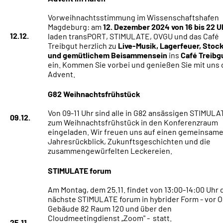
Vorweihnachtsstimmung im Wissenschaftshafen
Magdeburg: am
12. Dezember 2024 von 16 bis 22 U
12.12.
laden transPORT, STIMULATE, OVGU und das Café
Treibgut herzlich zu
Live-Musik, Lagerfeuer, Stoc
und gemütlichem Beisammensein
ins
Café Treibg
ein. Kommen Sie vorbei und genießen Sie mit uns
Advent.
G82 Weihnachtsfrühstück
Von 09-11 Uhr sind alle in G82 ansässigen STIMUL
09.12.
zum Weihnachtsfrühstück in den Konferenzraum
eingeladen. Wir freuen uns auf einen gemeinsam
Jahresrückblick, Zukunftsgeschichten und die
zusammengewürfelten Leckereien.
STIMULATE forum
Am Montag, dem 25.11. findet von 13:00-14:00 Uhr 
nächste STIMULATE forum in hybrider Form - vor Or
Gebäude 82 Raum 120 und über den
Cloudmeetingdienst „Zoom" - statt.
25.11.