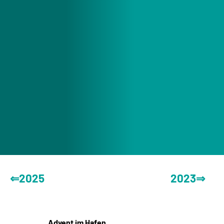
⇐2025
2023⇒
Advent im Hafen