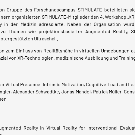
ion-Gruppe des Forschungscampus STIMULATE beteiligten sic
nern organisierten STIMULATE-Mitglieder den 4. Workshop „XR 
y in der Medizin adressierte. Neben der Organisation wur
zu Themen wie projektionsbasierter Augmented Reality, Str
otergestützten Ultraschall.
ion zum Einfluss von Realitätsnähe in virtuellen Umgebungen au
nzial von XR-Technologien, medizinische Ausbildung und Trainin
on Virtual Presence, Intrinsic Motivation, Cognitive Load and L
ingler, Alexander Schwadtke, Jonas Mandel, Patrick Müller, Cons
sen
mented Reality in Virtual Reality for Interventional Evaluati
n