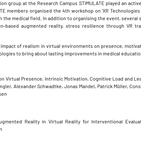
on group at the Research Campus STIMULATE played an active r
ATE members organised the 4th workshop on ‘XR Technologies 
 the medical field. In addition to organising the event, several 
n-based augmented reality, stress resilience through VR tra
 impact of realism in virtual environments on presence, motiva
logies to bring about lasting improvements in medical education
on Virtual Presence, Intrinsic Motivation, Cognitive Load and L
ingler, Alexander Schwadtke, Jonas Mandel, Patrick Müller, Cons
sen
mented Reality in Virtual Reality for Interventional Evaluati
n