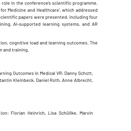
ole in the conference’s scientific programme.
for Medicine and Healthcare’, which addressed
scientific papers were presented, including four
ining, AI-supported learning systems, and AR
tion, cognitive load and learning outcomes. The
 and training.
earning Outcomes in Medical VR: Danny Schott,
tantin Kleinbeck, Daniel Roth, Anne Albrecht,
on: Florian Heinrich, Lisa Schüllke, Marvin