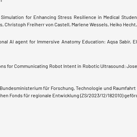
 Simulation for Enhancing Stress Resilience in Medical Studen
, Christoph Freiherr von Castell, Marlene Wessels, Heiko Hecht,
onal AI agent for Immersive Anatomy Education: Aqsa Sabir, El
ons for Communicating Robot Intent in Robotic Ultrasound: Jose
m Bundesministerium für Forschung, Technologie und Raumfah
n Fonds für regionale Entwicklung (ZS/2023/12/182010) geförd