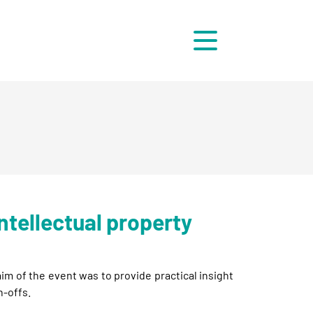
Menü
ntellectual property
m of the event was to provide practical insight
n-offs.