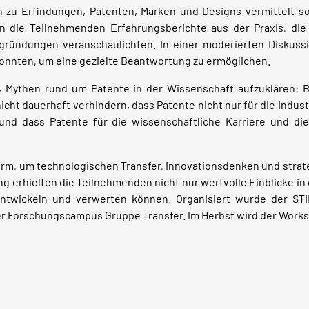
zu Erfindungen, Patenten, Marken und Designs vermittelt s
lten die Teilnehmenden Erfahrungsberichte aus der Praxis, d
ründungen veranschaulichten. In einer moderierten Diskus
konnten, um eine gezielte Beantwortung zu ermöglichen.
, Mythen rund um Patente in der Wissenschaft aufzuklären: Be
ht dauerhaft verhindern, dass Patente nicht nur für die Indust
 und dass Patente für die wissenschaftliche Karriere und d
orm, um technologischen Transfer, Innovationsdenken und stra
ng erhielten die Teilnehmenden nicht nur wertvolle Einblicke 
rentwickeln und verwerten können. Organisiert wurde der 
r Forschungscampus Gruppe Transfer. Im Herbst wird der Works