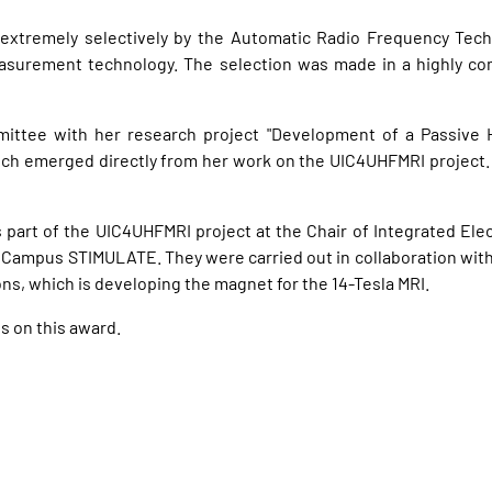
d extremely selectively by the Automatic Radio Frequency Tec
asurement technology. The selection was made in a highly co
mittee with her research project "Development of a Passive
hich emerged directly from her work on the UIC4UHFMRI project
art of the UIC4UHFMRI project at the Chair of Integrated Elec
ampus STIMULATE. They were carried out in collaboration with sc
ns, which is developing the magnet for the 14-Tesla MRI.
 on this award.