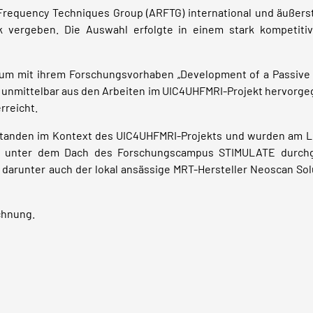
 Frequency Techniques Group (ARFTG) international und äußers
 vergeben. Die Auswahl erfolgte in einem stark kompetitive
um mit ihrem Forschungsvorhaben „Development of a Passive
as unmittelbar aus den Arbeiten im UIC4UHFMRI-Projekt hervorgeg
rreicht.
tanden im Kontext des UIC4UHFMRI-Projekts und wurden am Leh
rg unter dem Dach des Forschungscampus STIMULATE durchge
, darunter auch der lokal ansässige MRT-Hersteller Neoscan So
chnung.