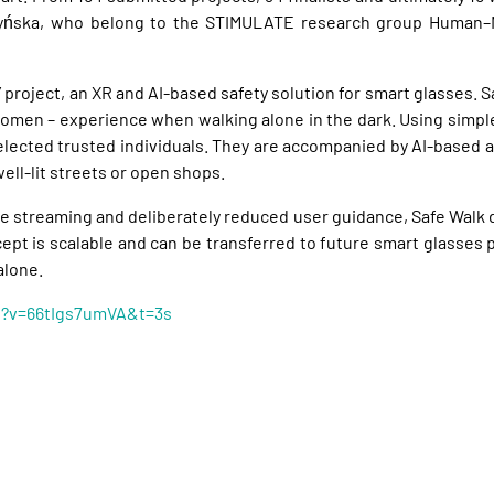
zyńska, who belong to the STIMULATE research group Human–Ma
 project, an XR and AI-based safety solution for smart glasses. S
 women – experience when walking alone in the dark. Using simpl
 selected trusted individuals. They are accompanied by AI-based 
ll-lit streets or open shops.
ive streaming and deliberately reduced user guidance, Safe Wa
ept is scalable and can be transferred to future smart glasses 
alone.
h?v=66tIgs7umVA&t=3s