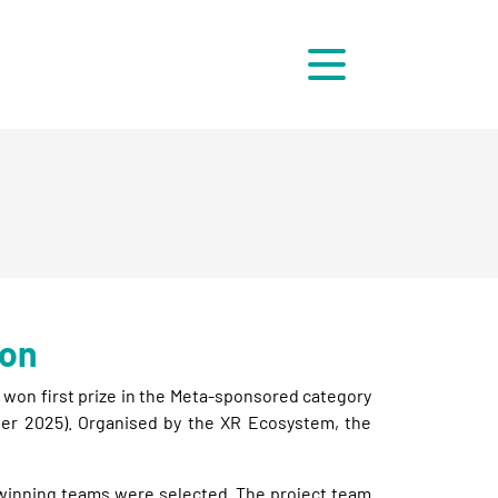
Menü
hon
won first prize in the Meta-sponsored category
er 2025). Organised by the XR Ecosystem, the
15 winning teams were selected. The project team