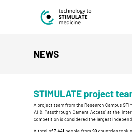
NEWS
STIMULATE project team
A project team from the Research Campus STIMU
‘AI & Passthrough Camera Access’ at the int
competition is considered the largest independ
A total of 3,441 people from 99 countries took 