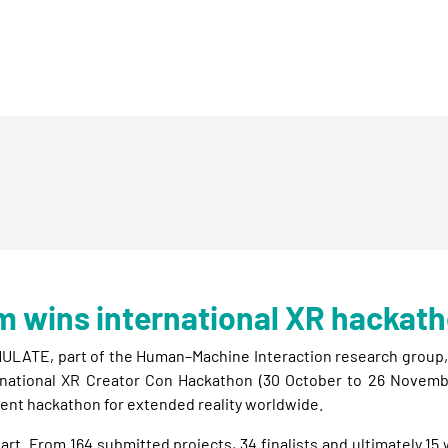
 wins international XR hackat
LATE, part of the Human–Machine Interaction research group, 
ernational XR Creator Con Hackathon (30 October to 26 Novemb
ent hackathon for extended reality worldwide.
part. From 164 submitted projects, 34 finalists and ultimately 