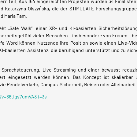
rn teil. Aus 164 eingereichten Projekten wurden 34 Finalisten
nd Katarzyna Olszyńska, die der STIMULATE-Forschungsgrupp
nd Maria Tam.
t „Safe Walk“, einer XR- und KI-basierten Sicherheitslösung
cherheitsgefühl vieler Menschen – insbesondere von Frauen – be
Safe Word können Nutzende ihre Position sowie einen Live-V
 KI-basierten Assistenz, die beruhigend unterstützt und zu s
 Sprachsteuerung, Live-Streaming und einer bewusst reduzie
rt eingesetzt werden können. Das Konzept ist skalierbar u
e Pendelverkehr, Campus-Sicherheit, Reisen oder Alleinarbeit
?v=66tIgs7umVA&t=3s