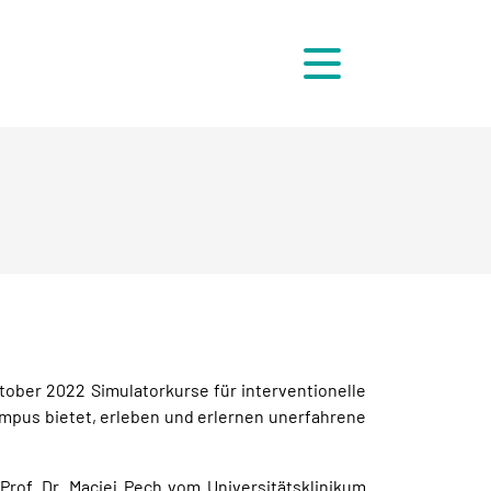
Menü
ktober 2022 Simulatorkurse für interventionelle
pus bietet, erleben und erlernen unerfahrene
of. Dr. Maciej Pech vom Universitätsklinikum