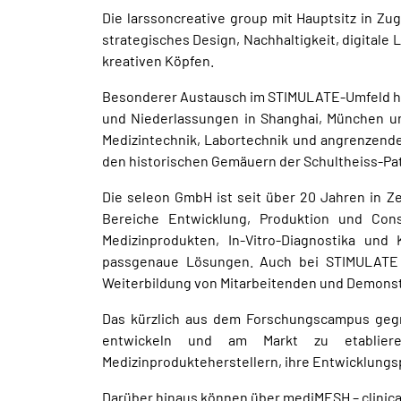
Die larssoncreative group mit Hauptsitz in Z
strategisches Design, Nachhaltigkeit, digita
kreativen Köpfen.
Besonderer Austausch im STIMULATE-Umfeld her
und Niederlassungen in Shanghai, München u
Medizintechnik, Labortechnik und angrenzende
den historischen Gemäuern der Schultheiss-Patz
Die seleon GmbH ist seit über 20 Jahren in Z
Bereiche Entwicklung, Produktion und Cons
Medizinprodukten, In-Vitro-Diagnostika un
passgenaue Lösungen. Auch bei STIMULATE s
Weiterbildung von Mitarbeitenden und Demonstr
Das kürzlich aus dem Forschungscampus gegrü
entwickeln und am Markt zu etablieren.
Medizinprodukteherstellern, ihre Entwicklungs
Darüber hinaus können über mediMESH – clinic