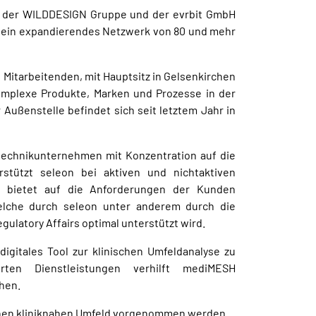
AG, der WILDDESIGN Gruppe und der evrbit GmbH
e ein expandierendes Netzwerk von 80 und mehr
itarbeitenden, mit Hauptsitz in Gelsenkirchen
mplexe Produkte, Marken und Prozesse in der
ußenstelle befindet sich seit letztem Jahr in
ntechnikunternehmen mit Konzentration auf die
stützt seleon bei aktiven und nichtaktiven
nd bietet auf die Anforderungen der Kunden
elche durch seleon unter anderem durch die
latory Affairs optimal unterstützt wird.
gitales Tool zur klinischen Umfeldanalyse zu
rten Dienstleistungen verhilft mediMESH
hen.
schen kliniknahen Umfeld vorgenommen werden.