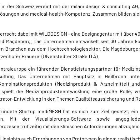
ug in der Schweiz vereint mit der milani design & consulting 
le Lösungen und medical-health-Kompetenz. Zusammen bilden si
rscht dabei mit WILDDESIGN - eine Designagentur mit über 40 M
nd Magdeburg. Das Unternehmen entwickelt seit 30 Jahren ko
n Branchen aus dem Hochtechnologiesektor. Die Magdeburger A
enhofer Brauerei (Olvenstedter Straße 11 A).
entraleuropa ein führender Dienstleistungspartner für Medizi
ulting. Das Unternehmen mit Hauptsitz in Heilbronn unter
d Kombinationsprodukten (Medizinprodukt & Arzneimittel) u
pielt die Medizinprodukteentwicklung eine große Rolle, w
ator-Entwicklung in den Themen Qualitätsaussicherung und Regu
ndete Startup mediMESH hat es sich zum Ziel gesetzt, ein di
 Mit der Visualisierungs-Software sowie angegliede
prozesse frühzeitig mit den klinischen Anforderungen abzugleic
al insights auch Erprobungen von Prototypen in einem realisti