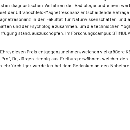
sten diagnostischen Verfahren der Radiologie und einem wert
biet der Ultrahochfeld-Magnetresonanz entscheidende Beträge
 Magnetresonanz in der Fakultät für Naturwissenschaften und 
ften und der Psychologie zusammen, um die technischen Mögli
erfügung stand, auszuschöpfen. Im Forschungscampus STIMULATE
e Ehre, diesen Preis entgegenzunehmen, welchen viel größere K
Prof. Dr. Jürgen Hennig aus Freiburg erwähnen, welcher den P
 ehrfürchtiger werde ich bei dem Gedanken an den Nobelpreist