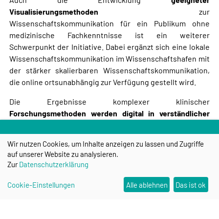
Visualisierungsmethoden
zur
Wissenschaftskommunikation für ein Publikum ohne
medizinische Fachkenntnisse ist ein weiterer
Schwerpunkt der Initiative. Dabei ergänzt sich eine lokale
Wissenschafts­kommunikation im Wissenschaftshafen mit
der stärker skalierbaren Wissenschaftskommuni­ka­tion,
die online ortsunabhängig zur Verfügung gestellt wird.
Die Ergebnisse komplexer klinischer
Forschungsmethoden werden digital in verständlicher
Form nicht nur für Experten, sondern auch für allgemeine
Fachärzte bereitgestellt
. Die ärztliche Praxis wird durch
Wir nutzen Cookies, um Inhalte anzeigen zu lassen und Zugriffe
medizintechnische Innovationen bereichert. Das Projekt
auf unserer Website zu analysieren.
macht den Wissenschaftshafen somit auch für
Zur
Datenschutzerklärung
praktizierende Ärzt:innen zu einer Anlaufstelle für ihre
Weiterbildung und trägt insgesamt zu einer stärkeren
Cookie-Einstellungen
Alle ablehnen
Das ist ok
Sichtbarkeit medizintechnischer Innovationen in der
Zivilgesellschaft bei.