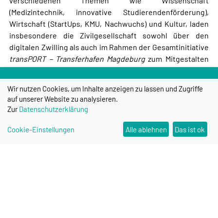
verschiedenen Themen wie Wissenschaft
(Medizintechnik, innovative Studierendenförderung),
Wirtschaft (StartUps, KMU, Nachwuchs) und Kultur, laden
insbesondere die Zivilgesellschaft sowohl über den
digitalen Zwilling als auch im Rahmen der Gesamtinitiative
transPORT – Transferhafen Magdeburg
zum Mitgestalten
des Quartiers ein.
Wir nutzen Cookies, um Inhalte anzeigen zu lassen und Zugriffe
auf unserer Website zu analysieren.
Zur
Datenschutzerklärung
Weitere Informationen zum Projekt können
hier
erhalten
werden.
Cookie-Einstellungen
Alle ablehnen
Das ist ok
Research Campus STIMULATE