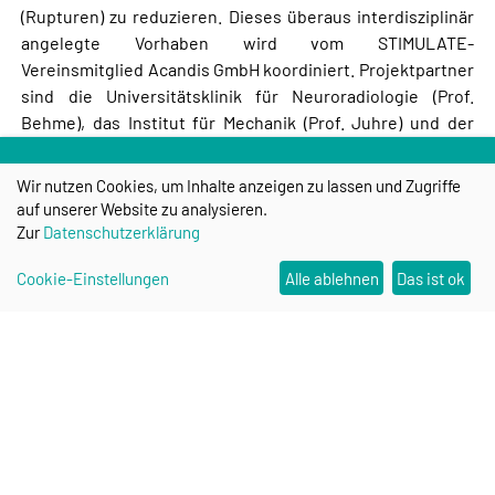
(Rupturen) zu reduzieren. Dieses überaus interdisziplinär
angelegte Vorhaben wird vom STIMULATE-
Vereinsmitglied Acandis GmbH koordiniert. Projektpartner
sind die Universitätsklinik für Neuroradiologie (Prof.
Behme), das Institut für Mechanik (Prof. Juhre) und der
Lehrstuhl für Strömungsmechanik und Strömungstechnik
(Prof. Janiga) der Universität Magdeburg sowie die
Wir nutzen Cookies, um Inhalte anzeigen zu lassen und Zugriffe
STIMULATE-Forschungsgruppen Image Processing (Prof.
auf unserer Website zu analysieren.
Saalfeld) und Medical Flows (PD Berg). Das Vorhaben wird
Zur
Datenschutzerklärung
umfangreich von der mediMESH GmbH unterstützt.
Cookie-Einstellungen
Alle ablehnen
Das ist ok
Research Campus STIMULATE