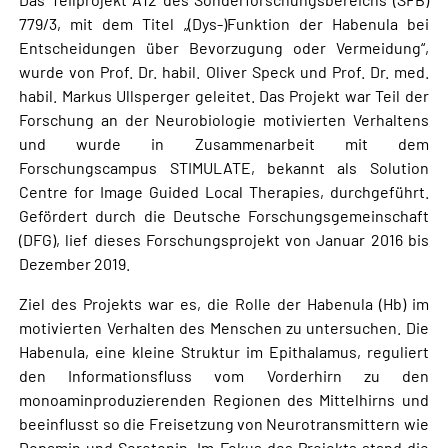
779/3, mit dem Titel „(Dys-)Funktion der Habenula bei
Entscheidungen über Bevorzugung oder Vermeidung“,
wurde von Prof. Dr. habil. Oliver Speck und Prof. Dr. med.
habil. Markus Ullsperger geleitet. Das Projekt war Teil der
Forschung an der Neurobiologie motivierten Verhaltens
und wurde in Zusammenarbeit mit dem
Forschungscampus STIMULATE, bekannt als Solution
Centre for Image Guided Local Therapies, durchgeführt.
Gefördert durch die Deutsche Forschungsgemeinschaft
(DFG), lief dieses Forschungsprojekt von Januar 2016 bis
Dezember 2019.
Ziel des Projekts war es, die Rolle der Habenula (Hb) im
motivierten Verhalten des Menschen zu untersuchen. Die
Habenula, eine kleine Struktur im Epithalamus, reguliert
den Informationsfluss vom Vorderhirn zu den
monoaminproduzierenden Regionen des Mittelhirns und
beeinflusst so die Freisetzung von Neurotransmittern wie
Dopamin und Serotonin. Im Fokus des Projekts stand die