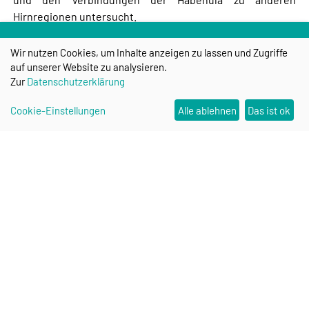
Hirnregionen untersucht.
Wir nutzen Cookies, um Inhalte anzeigen zu lassen und Zugriffe
Weitere Informationen zum Projekt können
hier
erhalten
auf unserer Website zu analysieren.
werden.
Zur
Datenschutzerklärung
Cookie-Einstellungen
Alle ablehnen
Das ist ok
Research Campus STIMULATE
Contact
Stay up to date: STIMULATE
Newsletter