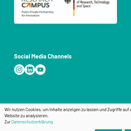
Social Media Channels
Wir nutzen Cookies, um Inhalte anzeigen zu lassen und Zugriffe auf 
Research Campus STIMULATE
Website zu analysieren.
Otto-Hahn-Straße 2, 39106 Magdeburg
Zur
Datenschutzerklärung