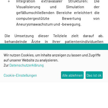
Integration extravasaler Strukturen: Die
Visualisierung und Simulation der
gefäßumschließenden Bereiche erleichtert die
computergestützte Bewertung von
Aneurysmawachstum und -bewegung.
Die Umsetzung dieser Teilziele zielt darauf ab,
behandelnde Ärzte in ihrer patientenindividuellen
Therapieplanung zu unterstützen. Das entwickelte
System bietet eine realistische und verlässliche
Wir nutzen Cookies, um Inhalte anzeigen zu lassen und Zugriffe
Vorhersage des Blutflusses und stellt dem medizinischen
auf unserer Website zu analysieren.
Fachpersonal neue, zusätzliche Informationen zur
Zur
Datenschutzerklärung
Verfügung. Dies führt zu einer signifikant verbesserten
Cookie-Einstellungen
Alle ablehnen
Das ist ok
Bewertung intrakranieller Aneurysmen und unterstützt
die Entscheidungsfindung in der klinischen Praxis.
Weitere Informationen zum Projekt können
hier
erhalten
werden.