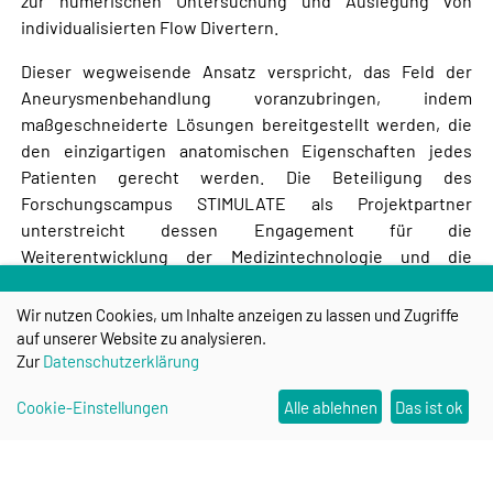
zur numerischen Untersuchung und Auslegung von
individualisierten Flow Divertern.
Dieser wegweisende Ansatz verspricht, das Feld der
Aneurysmenbehandlung voranzubringen, indem
maßgeschneiderte Lösungen bereitgestellt werden, die
den einzigartigen anatomischen Eigenschaften jedes
Patienten gerecht werden. Die Beteiligung des
Forschungscampus STIMULATE als Projektpartner
unterstreicht dessen Engagement für die
Weiterentwicklung der Medizintechnologie und die
Verbesserung der Patientenergebnisse durch innovative
Forschung und Entwicklung.
Wir nutzen Cookies, um Inhalte anzeigen zu lassen und Zugriffe
auf unserer Website zu analysieren.
Zur
Datenschutzerklärung
Weitere Informationen zum Projekt können
hier
erhalten
Cookie-Einstellungen
Alle ablehnen
Das ist ok
werden.