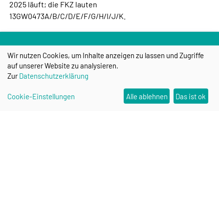
2025 läuft; die FKZ lauten
13GW0473A/B/C/D/E/F/G/H/I/J/K.
Weitere Informationen zur Förderphase 1 des Projekts, die
Wir nutzen Cookies, um Inhalte anzeigen zu lassen und Zugriffe
auf unserer Website zu analysieren.
vom 01.01.2015 bis zum 31.12.2019 lief, können
hier
.
Zur
Datenschutzerklärung
gefunden werden.
Cookie-Einstellungen
Alle ablehnen
Das ist ok