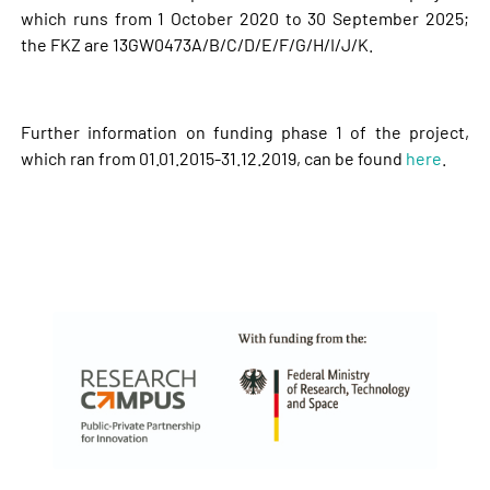
which runs from 1 October 2020 to 30 September 2025;
the FKZ are 13GW0473A/B/C/D/E/F/G/H/I/J/K.
Further information on funding phase 1 of the project,
which ran from 01.01.2015-31.12.2019, can be found
here
.